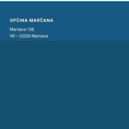
OPĆINA MARČANA
Marčana 158,
HR – 52206 Marčana
T.: 052 571 058,
F.: 052 571 075
E.:
marcana@marcana.hr
NOVOSTI I OBAVIJESTI
IZVJEŠĆE O JAVNOJ RASPRAVI O PRIJEDLOGU GRANICE
POMORSKOG DOBRA
31. srpnja 2026. - 11:40
Zaključci povjerenstva
16. srpnja 2026. - 15:44