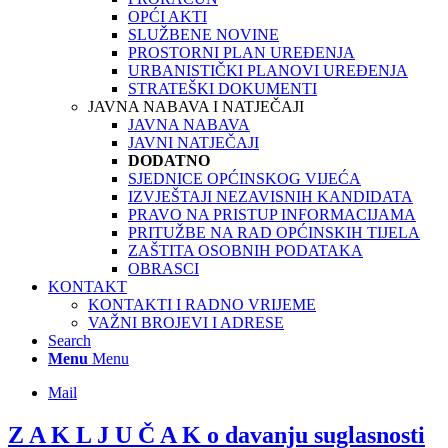
OPĆI AKTI
SLUŽBENE NOVINE
PROSTORNI PLAN UREĐENJA
URBANISTIČKI PLANOVI UREĐENJA
STRATEŠKI DOKUMENTI
JAVNA NABAVA I NATJEČAJI
JAVNA NABAVA
JAVNI NATJEČAJI
DODATNO
SJEDNICE OPĆINSKOG VIJEĆA
IZVJEŠTAJI NEZAVISNIH KANDIDATA
PRAVO NA PRISTUP INFORMACIJAMA
PRITUŽBE NA RAD OPĆINSKIH TIJELA
ZAŠTITA OSOBNIH PODATAKA
OBRASCI
KONTAKT
KONTAKTI I RADNO VRIJEME
VAŽNI BROJEVI I ADRESE
Search
Menu
Menu
Mail
Z A K L J U Č A K o davanju suglasnosti