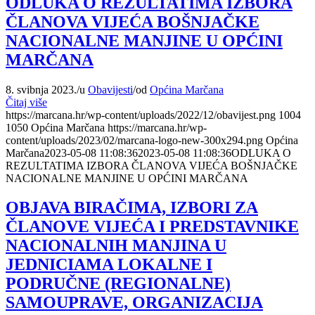
ODLUKA O REZULTATIMA IZBORA
ČLANOVA VIJEĆA BOŠNJAČKE
NACIONALNE MANJINE U OPĆINI
MARČANA
8. svibnja 2023.
/
u
Obavijesti
/
od
Općina Marčana
Čitaj više
https://marcana.hr/wp-content/uploads/2022/12/obavijest.png
1004
1050
Općina Marčana
https://marcana.hr/wp-
content/uploads/2023/02/marcana-logo-new-300x294.png
Općina
Marčana
2023-05-08 11:08:36
2023-05-08 11:08:36
ODLUKA O
REZULTATIMA IZBORA ČLANOVA VIJEĆA BOŠNJAČKE
NACIONALNE MANJINE U OPĆINI MARČANA
OBJAVA BIRAČIMA, IZBORI ZA
ČLANOVE VIJEĆA I PREDSTAVNIKE
NACIONALNIH MANJINA U
JEDNICIAMA LOKALNE I
PODRUČNE (REGIONALNE)
SAMOUPRAVE, ORGANIZACIJA