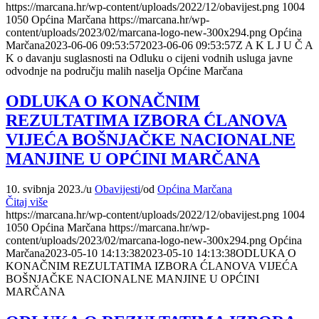
https://marcana.hr/wp-content/uploads/2022/12/obavijest.png
1004
1050
Općina Marčana
https://marcana.hr/wp-
content/uploads/2023/02/marcana-logo-new-300x294.png
Općina
Marčana
2023-06-06 09:53:57
2023-06-06 09:53:57
Z A K L J U Č A
K o davanju suglasnosti na Odluku o cijeni vodnih usluga javne
odvodnje na području malih naselja Općine Marčana
ODLUKA O KONAČNIM
REZULTATIMA IZBORA ĆLANOVA
VIJEĆA BOŠNJAČKE NACIONALNE
MANJINE U OPĆINI MARČANA
10. svibnja 2023.
/
u
Obavijesti
/
od
Općina Marčana
Čitaj više
https://marcana.hr/wp-content/uploads/2022/12/obavijest.png
1004
1050
Općina Marčana
https://marcana.hr/wp-
content/uploads/2023/02/marcana-logo-new-300x294.png
Općina
Marčana
2023-05-10 14:13:38
2023-05-10 14:13:38
ODLUKA O
KONAČNIM REZULTATIMA IZBORA ĆLANOVA VIJEĆA
BOŠNJAČKE NACIONALNE MANJINE U OPĆINI
MARČANA