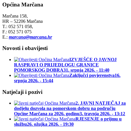
Općina Marčana
Marčana 158,
HR – 52206 Marčana
T.: 052 571 058,
F.: 052 571 075
E.:
marcana@marcana.hr
Novosti i obavijesti
IZVJEŠĆE O JAVNOJ
RASPRAVI O PRIJEDLOGU GRANICE
POMORSKOG DOBRA
31. srpnja 2026. - 11:40
Zaključci povjerenstva
16.
srpnja 2026. - 15:44
Natječaji i pozivi
2. JAVNI NATJEČAJ za
dodjelu dozvola na pomorskom dobru na području
Općine Marčana za 2026. godinu
3. travnja 2026. - 13:12
RJESENJE o prijmu u
službu
26. ožujka 2026. - 19:30