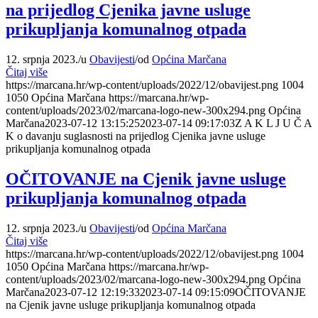
na prijedlog Cjenika javne usluge
prikupljanja komunalnog otpada
12. srpnja 2023.
/
u
Obavijesti
/
od
Općina Marčana
Čitaj više
https://marcana.hr/wp-content/uploads/2022/12/obavijest.png
1004
1050
Općina Marčana
https://marcana.hr/wp-
content/uploads/2023/02/marcana-logo-new-300x294.png
Općina
Marčana
2023-07-12 13:15:25
2023-07-14 09:17:03
Z A K L J U Č A
K o davanju suglasnosti na prijedlog Cjenika javne usluge
prikupljanja komunalnog otpada
OČITOVANJE na Cjenik javne usluge
prikupljanja komunalnog otpada
12. srpnja 2023.
/
u
Obavijesti
/
od
Općina Marčana
Čitaj više
https://marcana.hr/wp-content/uploads/2022/12/obavijest.png
1004
1050
Općina Marčana
https://marcana.hr/wp-
content/uploads/2023/02/marcana-logo-new-300x294.png
Općina
Marčana
2023-07-12 12:19:33
2023-07-14 09:15:09
OČITOVANJE
na Cjenik javne usluge prikupljanja komunalnog otpada