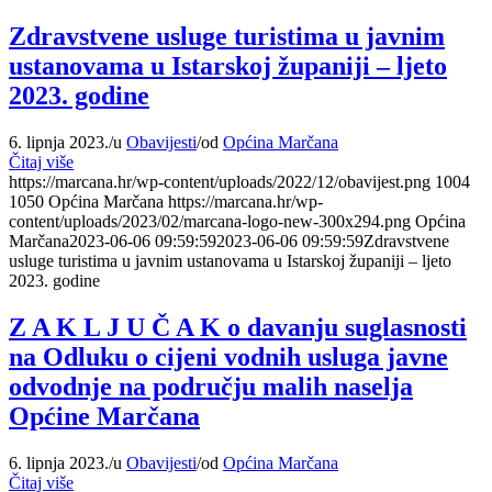
Zdravstvene usluge turistima u javnim
ustanovama u Istarskoj županiji – ljeto
2023. godine
6. lipnja 2023.
/
u
Obavijesti
/
od
Općina Marčana
Čitaj više
https://marcana.hr/wp-content/uploads/2022/12/obavijest.png
1004
1050
Općina Marčana
https://marcana.hr/wp-
content/uploads/2023/02/marcana-logo-new-300x294.png
Općina
Marčana
2023-06-06 09:59:59
2023-06-06 09:59:59
Zdravstvene
usluge turistima u javnim ustanovama u Istarskoj županiji – ljeto
2023. godine
Z A K L J U Č A K o davanju suglasnosti
na Odluku o cijeni vodnih usluga javne
odvodnje na području malih naselja
Općine Marčana
6. lipnja 2023.
/
u
Obavijesti
/
od
Općina Marčana
Čitaj više