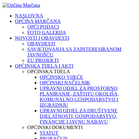
NASLOVNA
OPĆINA MARČANA
OPĆI PODACI
FOTO GALERIJA
NOVOSTI I OBAVIJESTI
OBAVIJESTI
SAVJETOVANJA SA ZAINTERESIRANOM
JAVNOŠĆU
EU PROJEKTI
OPĆINSKA TIJELA I AKTI
OPĆINSKA TIJELA
OPĆINSKO VIJEĆE
OPĆINSKI NAČELNIK
UPRAVNI ODJEL ZA PROSTORNO
PLANIRANJE, ZAŠTITU OKOLIŠA,
KOMUNALNO GOSPODARSTVO I
IZGRADNJU
UPRAVNI ODJEL ZA DRUŠTVENE
DJELATNOSTI, GOSPODARSTVO,
FINANCIJE I JAVNU NABAVU
OPĆINSKI DOKUMENTI
STATUT
PRORAČUN