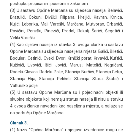
postupku propisanim posebnim zakonom.
(3) U sastavu Općine Marčana su slijedeća naselja: Belavići,
Bratulići, Cokuni, Divšići, Filipana, Hreljići, Kavran, Krnica,
Kujići, Loborika, Mali Vareški, Marčana, Mutvoran, Orbanići,
Pavićini, Peruški, Pinezići, Prodol, Rakalj, Šarići, Šegotići i
Veliki Vareški.
(4) Kao dijelovi naselja iz stavka 3. ovoga članka u sastavu
Općine Marčana su slijedeća naseljena mjesta: Balići, Biletići,
Boduleri, Cetinići, Cveki, Dvori, Krnički porat, Krvavići, Kuftići,
Kužinići, Livovići, Išići, Jovići, Marusi, Matelići, Negričani,
Radeki-Glavica, Radeki-Polje, Stancija Buršići, Stancija Celija,
Stancija Elija, Stancija Peličeti, Stancija Stara, Škabići i
Valtursko polje.
(5) U sastavu Općine Marčana su i pojedinačni objekti ili
skupine objekata koji nemaju status naselja ili nisu u stavku
4. ovoga članka navedeni kao naseljena mjesta, a nalaze se
na području Općine Marčana.
Članak 3.
(1) Naziv “Općina Marčana” i njegove izvedenice mogu se