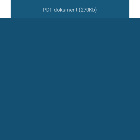
PDF dokument (270Kb)
OPĆINSKI DOKUMENTI
STATUT
OPĆI AKTI
PRORAČUN
SLUŽBENE NOVINE
PROSTORNI PLAN UREĐENJA
URBANISTIČKI PLANOVI UREĐENJA
STRATEŠKI DOKUMENTI