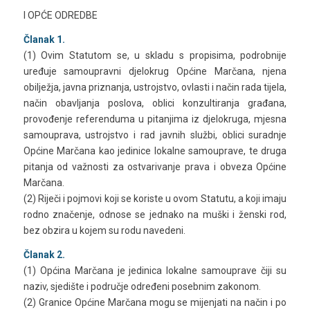
I OPĆE ODREDBE
Članak 1.
(1) Ovim Statutom se, u skladu s propisima, podrobnije
uređuje samoupravni djelokrug Općine Marčana, njena
obilježja, javna priznanja, ustrojstvo, ovlasti i način rada tijela,
način obavljanja poslova, oblici konzultiranja građana,
provođenje referenduma u pitanjima iz djelokruga, mjesna
samouprava, ustrojstvo i rad javnih službi, oblici suradnje
Općine Marčana kao jedinice lokalne samouprave, te druga
pitanja od važnosti za ostvarivanje prava i obveza Općine
Marčana.
(2) Riječi i pojmovi koji se koriste u ovom Statutu, a koji imaju
rodno značenje, odnose se jednako na muški i ženski rod,
bez obzira u kojem su rodu navedeni.
Članak 2.
(1) Općina Marčana je jedinica lokalne samouprave čiji su
naziv, sjedište i područje određeni posebnim zakonom.
(2) Granice Općine Marčana mogu se mijenjati na način i po