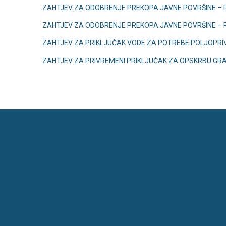
ZAHTJEV ZA ODOBRENJE PREKOPA JAVNE POVRŠINE – 
ZAHTJEV ZA ODOBRENJE PREKOPA JAVNE POVRŠINE – 
ZAHTJEV ZA PRIKLJUČAK VODE ZA POTREBE POLJOPRI
ZAHTJEV ZA PRIVREMENI PRIKLJUČAK ZA OPSKRBU GR
RASPOLAGANJE POLJOPRIVREDNIM ZE
IZJAVA O MIRNOM POSJEDU
ZAHTJEV ZA IZDAVANJE POTVRDE O MIRNOM POSJEDU
IZDANE POTVRDE O MIRNOM POSJEDU