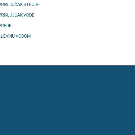
PRIKLJUČAK STRUJE
PRIKLJUČAK VODE
VREDE
AĐEVINU VODOM
MLJIŠTEM U VLASNIŠTVU REPUBLIKE HRVATS
 ARKOD