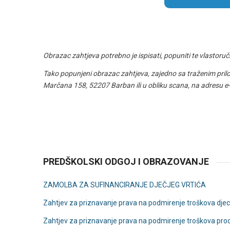
Obrazac zahtjeva potrebno je ispisati, popuniti te vlastoruč
Tako popunjeni obrazac zahtjeva, zajedno sa traženim pril
Marčana 158, 52207 Barban ili u obliku scana, na adresu e
PREDŠKOLSKI ODGOJ I OBRAZOVANJE
ZAMOLBA ZA SUFINANCIRANJE DJEČJEG VRTIĆA
Zahtjev za priznavanje prava na podmirenje troškova dj
Zahtjev za priznavanje prava na podmirenje troškova pr