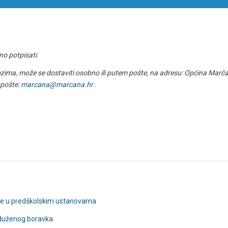
no potpisati.
ozima, može se dostaviti osobno ili putem pošte, na adresu: Općina Marč
-pošte:
marcana@marcana.hr
.
ece u predškolskim ustanovama
oduženog boravka