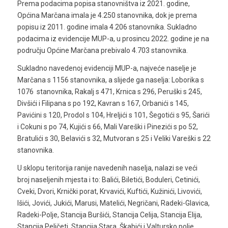
Prema podacima popisa stanovništva iz 2021. godine,
Općina Marčana imala je 4.250 stanovnika, dok je prema
popisu iz 2011. godine imala 4.206 stanovnika. Sukladno
podacima iz evidencije MUP-a, u prosincu 2022. godine je na
području Općine Marčana prebivalo 4.703 stanovnika.
Sukladno navedenoj evidenciji MUP-a, najveće naselje je
Marčana s 1156 stanovnika, a slijede ga naselja: Loborika s
1076 stanovnika, Rakalj s 471, Krnica s 296, Peruški s 245,
Divšići i Filipana s po 192, Kavran s 167, Orbanići s 145,
Pavićini s 120, Prodol s 104, Hreljići s 101, Šegotići s 95, Šarići
i Cokuni s po 74, Kujići s 66, Mali Vareški i Pinezići s po 52,
Bratulići s 30, Belavići s 32, Mutvoran s 25 i Veliki Vareški s 22
stanovnika.
U sklopu teritorija ranije navedenih naselja, nalazi se veći
broj naseljenih mjesta i to: Balići, Biletići, Boduleri, Cetinići,
Cveki, Dvori, Krnički porat, Krvavići, Kuftići, Kužinići, Livovići,
Išići, Jovići, Jukići, Marusi, Matelići, Negričani, Radeki-Glavica,
Radeki-Polje, Stancija Buršići, Stancija Celija, Stancija Elija,
Stancija Peličeti, Stancija Stara, Škabići i Valtursko polje.