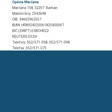
Općina Marčana
Marčana 158, 52207 Barban
Matični broj: 2543648
OIB: 34665962557
IBAN: HR8924020061825400007
BIC (SWIFT) ESBCHR22
REUTERS ESZH
Telefoni: 052/571-058, 052/571-098
Telefax: 052/571-075
E-mail:
marcana@marcana.hr
OPĆINA MARČANA
Marčana 158,
HR – 52206 Marčana