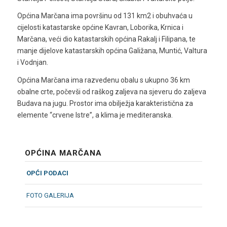
Općina Marčana ima površinu od 131 km2 i obuhvaća u
cijelosti katastarske općine Kavran, Loborika, Krnica i
Marčana, veći dio katastarskih općina Rakalj i Filipana, te
manje dijelove katastarskih općina Galižana, Muntić, Valtura
i Vodnjan.
Općina Marčana ima razvedenu obalu s ukupno 36 km
obalne crte, počevši od raškog zaljeva na sjeveru do zaljeva
Budava na jugu. Prostor ima obilježja karakteristična za
elemente “crvene Istre”, a klima je mediteranska.
OPĆINA MARČANA
OPĆI PODACI
FOTO GALERIJA