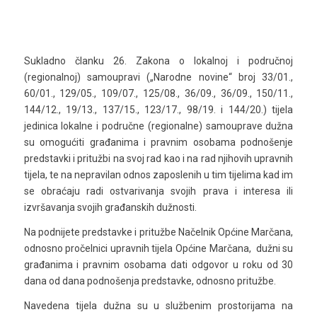
Sukladno članku 26. Zakona o lokalnoj i područnoj
(regionalnoj) samoupravi („Narodne novine“ broj 33/01.,
60/01., 129/05., 109/07., 125/08., 36/09., 36/09., 150/11.,
144/12., 19/13., 137/15., 123/17., 98/19. i 144/20.) tijela
jedinica lokalne i područne (regionalne) samouprave dužna
su omogućiti građanima i pravnim osobama podnošenje
predstavki i pritužbi na svoj rad kao i na rad njihovih upravnih
tijela, te na nepravilan odnos zaposlenih u tim tijelima kad im
se obraćaju radi ostvarivanja svojih prava i interesa ili
izvršavanja svojih građanskih dužnosti.
Na podnijete predstavke i pritužbe Načelnik Općine Marčana,
odnosno pročelnici upravnih tijela Općine Marčana, dužni su
građanima i pravnim osobama dati odgovor u roku od 30
dana od dana podnošenja predstavke, odnosno pritužbe.
Navedena tijela dužna su u službenim prostorijama na