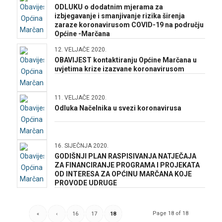
ODLUKU o dodatnim mjerama za
izbjegavanje i smanjivanje rizika širenja
zaraze koronavirusom COVID-19 na području
Općine -Marčana
12. VELJAČE 2020.
OBAVIJEST kontaktiranju Općine Marčana u
uvjetima krize izazvane koronavirusom
11. VELJAČE 2020.
Odluka Načelnika u svezi koronavirusa
16. SIJEČNJA 2020.
GODIŠNJI PLAN RASPISIVANJA NATJEČAJA
ZA FINANCIRANJE PROGRAMA I PROJEKATA
OD INTERESA ZA OPĆINU MARČANA KOJE
PROVODE UDRUGE
Page 18 of 18
«
‹
16
17
18