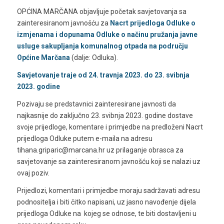
OPĆINA MARČANA objavljuje početak savjetovanja sa
zainteresiranom javnošću za
Nacrt prijedloga Odluke o
izmjenama i dopunama Odluke
o načinu pružanja javne
usluge sakupljanja komunalnog otpada na području
Općine Marčana
(dalje: Odluka).
Savjetovanje traje od 24. travnja 2023. do 23. svibnja
2023. godine
Pozivaju se predstavnici zainteresirane javnosti da
najkasnije do zaključno 23. svibnja 2023. godine dostave
svoje prijedloge, komentare i primjedbe na predloženi Nacrt
prijedloga Odluke putem e-maila na adresu
tihana.griparic@marcana.hr uz prilaganje obrasca za
savjetovanje sa zainteresiranom javnošću koji se nalazi uz
ovaj poziv.
Prijedlozi, komentari i primjedbe moraju sadržavati adresu
podnositelja i biti čitko napisani, uz jasno navođenje dijela
prijedloga Odluke na kojeg se odnose, te biti dostavljeni u