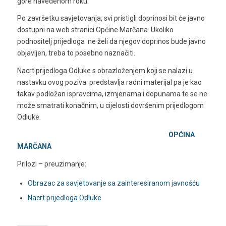
gore navedenom roku.
Po završetku savjetovanja, svi pristigli doprinosi bit će javno
dostupni na web stranici Općine Marčana. Ukoliko
podnositelj prijedloga ne želi da njegov doprinos bude javno
objavljen, treba to posebno naznačiti.
Nacrt prijedloga Odluke s obrazloženjem koji se nalazi u
nastavku ovog poziva predstavlja radni materijal pa je kao
takav podložan ispravcima, izmjenama i dopunama te se ne
može smatrati konačnim, u cijelosti dovršenim prijedlogom
Odluke.
OPĆINA
MARČANA
Prilozi – preuzimanje:
Obrazac za savjetovanje sa zainteresiranom javnošću
Nacrt prijedloga Odluke