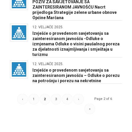
POZIV ZA SAVJETOVANJE SA
ZAINTERESIRANOM JAVNOŠĆU Nacrt
prijedloga Strategije zelene urbane obnove
Općine Marčana
12. VELJAČE 2025.
Izvješće o provedenom savjetovanju sa
zainteresiranom javnošću -Odluke o
izmjenama Odluke o visini paušalnog poreza
za djelatnosti iznajmljivanja i smještaja u
turizmu
12. VELJAČE 2025.
Izvješće o provedenom savjetovanju sa
zainteresiranom javnošću – Odluke o porezu
na potrošnju i porezu na nekretnine
Page 2 of 6
‹
1
2
3
4
›
»