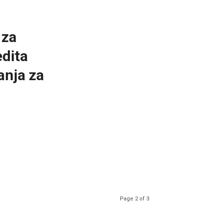
 za
dita
anja za
Page 2 of 3