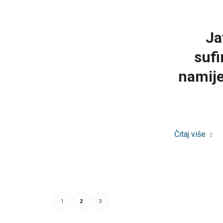
Ja
suf
namije
Čitaj više
1
2
3