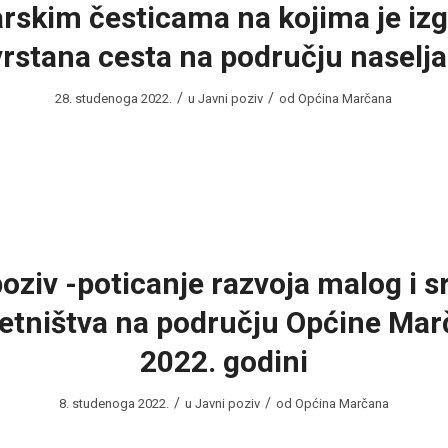
arskim česticama na kojima je iz
rstana cesta na području naselja
/
/
28. studenoga 2022.
u
Javni poziv
od
Općina Marčana
poziv -poticanje razvoja malog i s
etništva na području Općine Mar
2022. godini
/
/
8. studenoga 2022.
u
Javni poziv
od
Općina Marčana