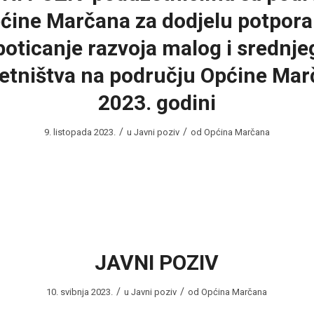
ćine Marčana za dodjelu potpora
poticanje razvoja malog i srednje
etništva na području Općine Mar
2023. godini
/
/
9. listopada 2023.
u
Javni poziv
od
Općina Marčana
JAVNI POZIV
/
/
10. svibnja 2023.
u
Javni poziv
od
Općina Marčana