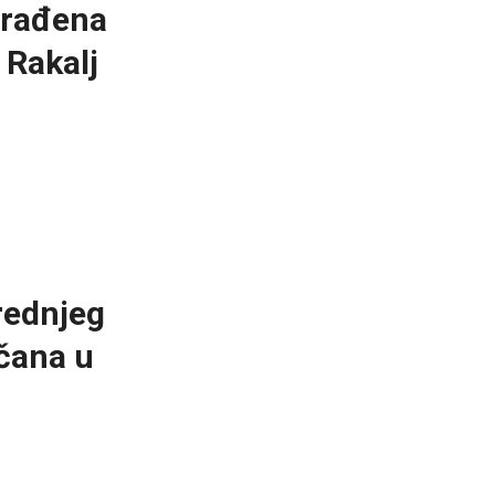
građena
 Rakalj
rednjeg
čana u