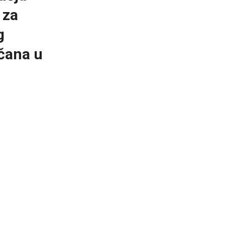
 za
g
čana u