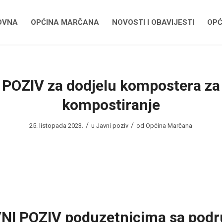
OVNA
OPĆINA MARČANA
NOVOSTI I OBAVIJESTI
OPĆ
 POZIV za dodjelu kompostera za
kompostiranje
/
/
25. listopada 2023.
u
Javni poziv
od
Općina Marčana
NI POZIV poduzetnicima sa podr