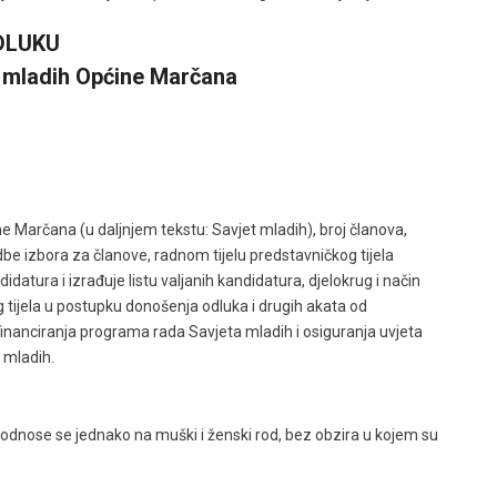
DLUKU
a mladih Općine Marčana
Marčana (u daljnjem tekstu: Savjet mladih), broj članova,
be izbora za članove, radnom tijelu predstavničkog tijela
datura i izrađuje listu valjanih kandidatura, djelokrug i način
 tijela u postupku donošenja odluka i drugih akata od
inanciranja programa rada Savjeta mladih i osiguranja uvjeta
 mladih.
e, odnose se jednako na muški i ženski rod, bez obzira u kojem su