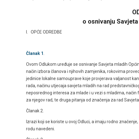
O
o osnivanju Savjet
I. OPĆE ODREDBE
Članak 1
.
Ovom Odlukom uređuje se osnivanje Savjeta mladih Općine 
način izbora članova i njihovih zamjenika, rokovima proved
jedinice lokalne samouprave koje provjerava valjanost kandi
rada, načinu utjecaja savjeta mladih na rad predstavničkog
neposrednog interesa za mlade i u vezi s mladima, način f
za njegov rad, te druga pitanja od značenja za rad Savjeta
Članak 2.
Izrazi koji se koriste u ovoj Odluci, a imaju rodno značenj
rodu navedeni.