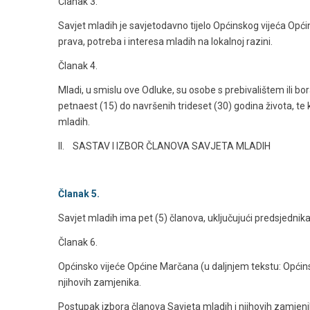
Članak 3.
Savjet mladih je savjetodavno tijelo Općinskog vijeća Opći
prava, potreba i interesa mladih na lokalnoj razini.
Članak 4.
Mladi, u smislu ove Odluke, su osobe s prebivalištem ili 
petnaest (15) do navršenih trideset (30) godina života, te 
mladih.
II. SASTAV I IZBOR ČLANOVA SAVJETA MLADIH
Članak 5.
Savjet mladih ima pet (5) članova, uključujući predsjednik
Članak 6.
Općinsko vijeće Općine Marčana (u daljnjem tekstu: Općins
njihovih zamjenika.
Postupak izbora članova Savjeta mladih i njihovih zamjen