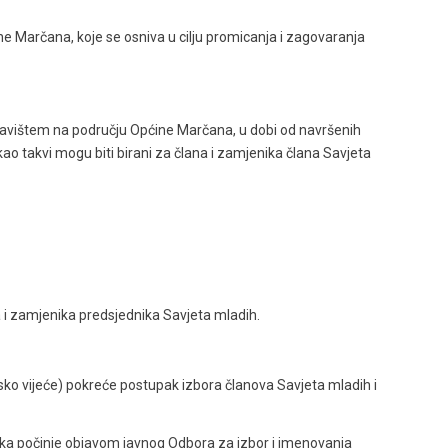
ne Marčana, koje se osniva u cilju promicanja i zagovaranja
boravištem na području Općine Marčana, u dobi od navršenih
kao takvi mogu biti birani za člana i zamjenika člana Savjeta
a i zamjenika predsjednika Savjeta mladih.
ko vijeće) pokreće postupak izbora članova Savjeta mladih i
ika počinje objavom javnog Odbora za izbor i imenovanja