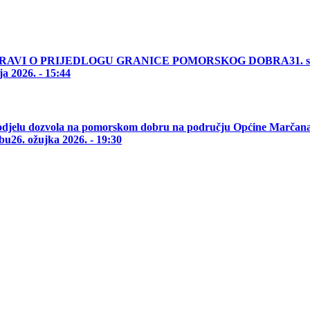
PRAVI O PRIJEDLOGU GRANICE POMORSKOG DOBRA
31. 
ja 2026. - 15:44
jelu dozvola na pomorskom dobru na području Općine Marčana 
žbu
26. ožujka 2026. - 19:30