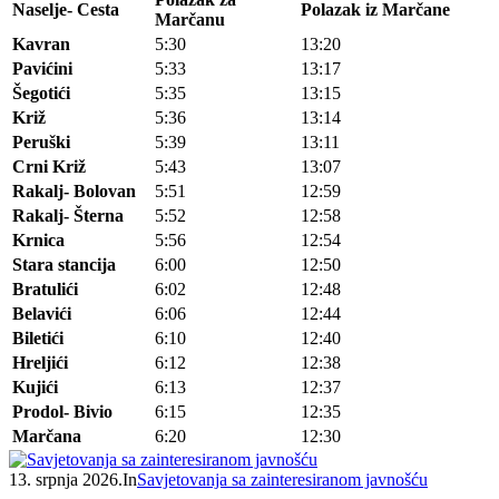
Naselje- Cesta
Polazak iz Marčane
Marčanu
Kavran
5:30
13:20
Pavićini
5:33
13:17
Šegotići
5:35
13:15
Križ
5:36
13:14
Peruški
5:39
13:11
Crni Križ
5:43
13:07
Rakalj- Bolovan
5:51
12:59
Rakalj- Šterna
5:52
12:58
Krnica
5:56
12:54
Stara stancija
6:00
12:50
Bratulići
6:02
12:48
Belavići
6:06
12:44
Biletići
6:10
12:40
Hreljići
6:12
12:38
Kujići
6:13
12:37
Prodol- Bivio
6:15
12:35
Marčana
6:20
12:30
13. srpnja 2026.
In
Savjetovanja sa zainteresiranom javnošću