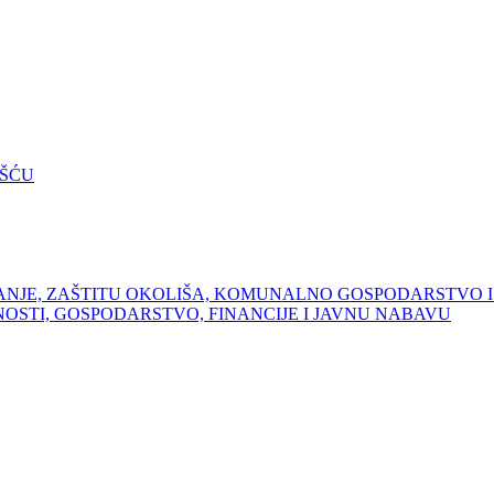
OŠĆU
ANJE, ZAŠTITU OKOLIŠA, KOMUNALNO GOSPODARSTVO I
OSTI, GOSPODARSTVO, FINANCIJE I JAVNU NABAVU