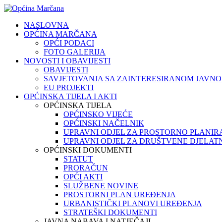
NASLOVNA
OPĆINA MARČANA
OPĆI PODACI
FOTO GALERIJA
NOVOSTI I OBAVIJESTI
OBAVIJESTI
SAVJETOVANJA SA ZAINTERESIRANOM JAVN
EU PROJEKTI
OPĆINSKA TIJELA I AKTI
OPĆINSKA TIJELA
OPĆINSKO VIJEĆE
OPĆINSKI NAČELNIK
UPRAVNI ODJEL ZA PROSTORNO PLANIR
UPRAVNI ODJEL ZA DRUŠTVENE DJELATN
OPĆINSKI DOKUMENTI
STATUT
PRORAČUN
OPĆI AKTI
SLUŽBENE NOVINE
PROSTORNI PLAN UREĐENJA
URBANISTIČKI PLANOVI UREĐENJA
STRATEŠKI DOKUMENTI
JAVNA NABAVA I NATJEČAJI