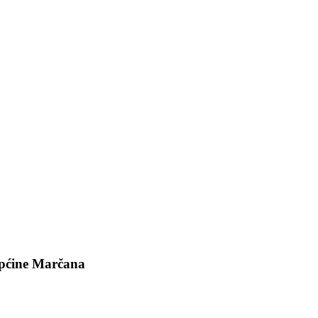
NOVOSTI I OBAVIJESTI
 Općine Marčana