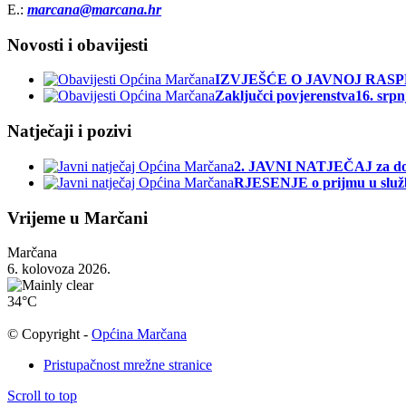
E.:
marcana@marcana.hr
Novosti i obavijesti
IZVJEŠĆE O JAVNOJ RAS
Zaključci povjerenstva
16. srpn
Natječaji i pozivi
2. JAVNI NATJEČAJ za dod
RJESENJE o prijmu u slu
Vrijeme u Marčani
Marčana
6. kolovoza 2026.
34°C
© Copyright -
Općina Marčana
Pristupačnost mrežne stranice
Scroll to top