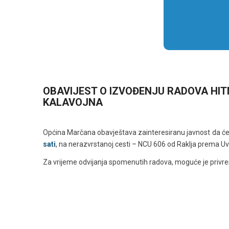
OBAVIJEST O IZVOĐENJU RADOVA HIT
KALAVOJNA
Općina Marčana obavještava zainteresiranu javnost da ć
sati
, na nerazvrstanoj cesti – NCU 606 od Raklja prema Uva
Za vrijeme odvijanja spomenutih radova, moguće je privr