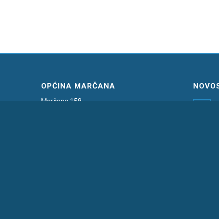
OPĆINA MARČANA
NOVOS
Marčana 158,
I
HR – 52206 Marčana
P
T.: 052 571 058,
3
F.: 052 571 075
E.:
marcana@marcana.hr
Z
1
© Copyright -
Općina Marčana