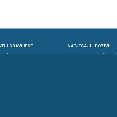
TI I OBAVIJESTI
NATJEČAJI I POZIVI
ZVJEŠĆE O JAVNOJ RASPRAVI O
2. JAVNI NATJEČAJ za do
RIJEDLOGU GRANICE
dozvola na pomorskom 
POMORSKOG DOBRA
području Općine Marčana
1. srpnja 2026. - 11:40
godinu
3. travnja 2026. - 13:12
aključci povjerenstva
6. srpnja 2026. - 15:44
RJESENJE o prijmu u slu
26. ožujka 2026. - 19:30