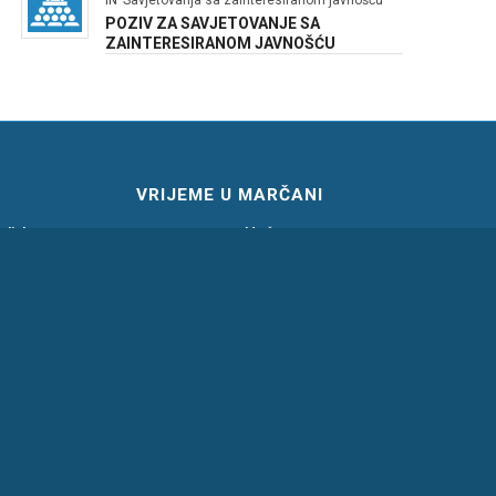
IN
Savjetovanja sa zainteresiranom javnošću
POZIV ZA SAVJETOVANJE SA
ZAINTERESIRANOM JAVNOŠĆU
VRIJEME U MARČANI
Marčana
djelu
dobru na
6. kolovoza 2026.
 za 2026.
30°C
žbu
Pristupačnost mrežne stranice