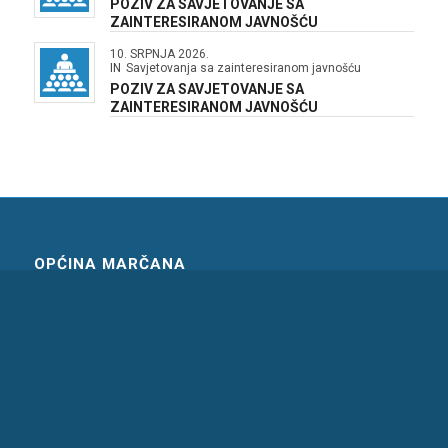
POZIV ZA SAVJETOVANJE SA
ZAINTERESIRANOM JAVNOŠĆU
10. SRPNJA 2026.
IN
Savjetovanja sa zainteresiranom javnošću
POZIV ZA SAVJETOVANJE SA
ZAINTERESIRANOM JAVNOŠĆU
OPĆINA MARČANA
Marčana 158,
HR – 52206 Marčana
T.: 052 571 058,
F.: 052 571 075
E.:
marcana@marcana.hr