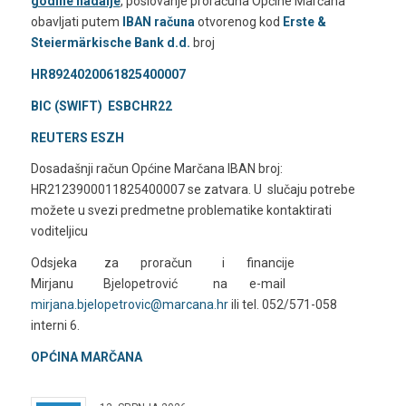
godine nadalje
, poslovanje proračuna Općine Marčana
obavljati putem
IBAN računa
otvorenog kod
Erste &
Steiermärkische Bank d.d.
broj
HR8924020061825400007
BIC (SWIFT) ESBCHR22
REUTERS ESZH
Dosadašnji račun Općine Marčana IBAN broj:
HR2123900011825400007 se zatvara. U slučaju potrebe
možete u svezi predmetne problematike kontaktirati
voditeljicu
Odsjeka za proračun i financije
Mirjanu Bjelopetrović na e-mail
mirjana.bjelopetrovic@marcana.hr
ili tel. 052/571-058
interni 6.
OPĆINA MARČANA