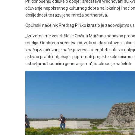
Pri donošenju odluke o dodjeli sredstava vrednovani su kv
očuvanje nepokretnog kulturnog dobra na lokalnoj i naciona
dosljednost te razvijena mreža partnerstva.
Općinski načelnik Predrag Pliško izrazio je zadovoljstvo 
„Izuzetno me veseli što je Općina Marčana ponovno prepozn
medija. Odobrena sredstva potvrda su da sustavno i planski 
značaj za očuvanje naše povijesti i identiteta, ali i za daljn
aktivno pratiti natječaje i pripremati projekte kako bismo o
ostavljamo budućim generacijama“, istaknuo je načelnik.