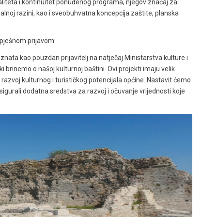
aliteta i kontinuitet ponuđenog programa, njegov značaj za
lnoj razini, kao i sveobuhvatna koncepcija zaštite, planska
uspješnom prijavom:
ata kao pouzdan prijavitelj na natječaj Ministarstva kulture i
brinemo o našoj kulturnoj baštini. Ovi projekti imaju velik
ji razvoj kulturnog i turističkog potencijala općine. Nastavit ćemo
sigurali dodatna sredstva za razvoj i očuvanje vrijednosti koje