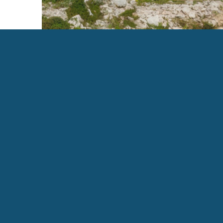
OPĆINA MARČANA
NOVOS
Marčana 158,
I