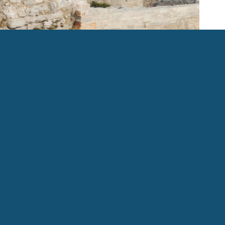
TI I OBAVIJESTI
NATJEČAJI I POZIVI
ZVJEŠĆE O JAVNOJ RASPRAVI O
2. JAVNI NATJEČAJ za do