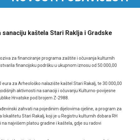
 sanaciju kaštela Stari Raklja i Gradske
poziva za financiranje programa zaštite i očuvanja kulturnih
ostvarila financijsku podršku u ukupnom iznosu od 50.000,00
eura za Arheološko nalazište kaštel Stari Rakalj, te 30.000,00
dišnjih aktivnosti na sanaciji i očuvanju Kulturno-povijesne
publike Hrvatske pod brojem Z-2988.
đevinski zahvati na pojedinim dijelovima cjeline, a program za
okalitetu Stari Rakalj, koji je u Registru kulturnih dobara RH
 na najvišem platou gradine i kaštela, gdje su radovi