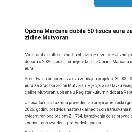
Općina Marčana dobila 50 tisuća eura za
zidine Mutvoran
Ministarstvo kulture i medija objavilo je rezultate Javnog 
dobara u 2026. godini, temeljem kojih je Općina Marčana 
eura.
Sredstva su odobrena za dva značajna projekta: 20.000,00 
eura za Gradska zidine Mutvoran. Riječ je o nastavku višego
cjeline Mutvoran, upisane u Registar kulturnih dobara Re
U dosadašnjim fazama provedeni su brojni arheološki i gra
2026. godinu predviđa nastavak arheoloških istraživanja na l
evidentiran pod brojem Z-1764. Istraživanja će se provoditi
kontinuirano izvođeni i prethodnih godina.