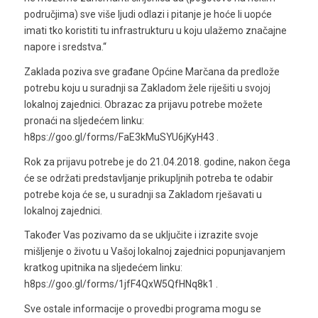
područjima) sve više ljudi odlazi i pitanje je hoće li uopće
imati tko koristiti tu infrastrukturu u koju ulažemo značajne
napore i sredstva.“
Zaklada poziva sve građane Općine Marčana da predlože
potrebu koju u suradnji sa Zakladom žele riješiti u svojoj
lokalnoj zajednici. Obrazac za prijavu potrebe možete
pronaći na sljedećem linku:
h8ps://goo.gl/forms/FaE3kMuSYU6jKyH43 .
Rok za prijavu potrebe je do 21.04.2018. godine, nakon čega
će se održati predstavljanje prikupljnih potreba te odabir
potrebe koja će se, u suradnji sa Zakladom rješavati u
lokalnoj zajednici.
Također Vas pozivamo da se uključite i izrazite svoje
mišljenje o životu u Vašoj lokalnoj zajednici popunjavanjem
kratkog upitnika na sljedećem linku:
h8ps://goo.gl/forms/1jfF4QxW5QfHNq8k1 .
Sve ostale informacije o provedbi programa mogu se