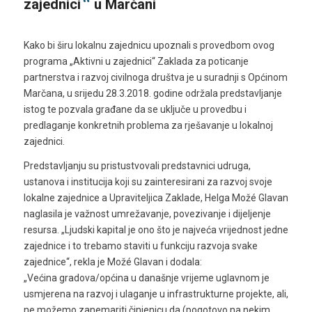
“
zajednici
u Marčani
Kako bi širu lokalnu zajednicu upoznali s provedbom ovog
programa „Aktivni u zajednici“ Zaklada za poticanje
partnerstva i razvoj civilnoga društva je u suradnji s Općinom
Marčana, u srijedu 28.3.2018. godine održala predstavljanje
istog te pozvala građane da se uključe u provedbu i
predlaganje konkretnih problema za rješavanje u lokalnoj
zajednici.
Predstavljanju su pristustvovali predstavnici udruga,
ustanova i institucija koji su zainteresirani za razvoj svoje
lokalne zajednice a Upraviteljica Zaklade, Helga Možé Glavan
naglasila je važnost umrežavanje, povezivanje i dijeljenje
resursa. „Ljudski kapital je ono što je najveća vrijednost jedne
zajednice i to trebamo staviti u funkciju razvoja svake
zajednice“, rekla je Možé Glavan i dodala:
„Većina gradova/općina u današnje vrijeme uglavnom je
usmjerena na razvoj i ulaganje u infrastrukturne projekte, ali,
ne možemo zanemariti činjenicu da (pogotovo na nekim