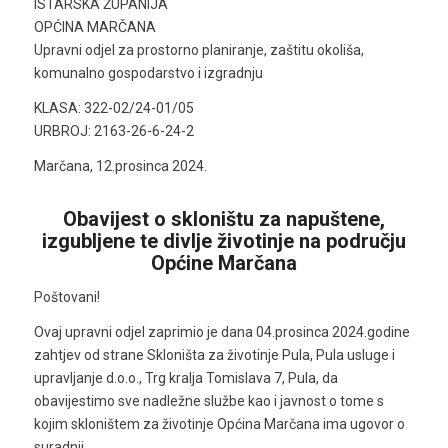
ISTARSKA ŽUPANIJA
OPĆINA MARČANA
Upravni odjel za prostorno planiranje, zaštitu okoliša,
komunalno gospodarstvo i izgradnju
KLASA: 322-02/24-01/05
URBROJ: 2163-26-6-24-2
Marčana, 12.prosinca 2024.
Obavijest o skloništu za napuštene,
izgubljene te divlje životinje na području
Općine Marčana
Poštovani!
Ovaj upravni odjel zaprimio je dana 04.prosinca 2024.godine
zahtjev od strane Skloništa za životinje Pula, Pula usluge i
upravljanje d.o.o., Trg kralja Tomislava 7, Pula, da
obavijestimo sve nadležne službe kao i javnost o tome s
kojim skloništem za životinje Općina Marčana ima ugovor o
suradnji.