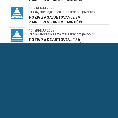
10. SRPNJA 2026.
IN
Savjetovanja sa zainteresiranom javnošću
POZIV ZA SAVJETOVANJE SA
ZAINTERESIRANOM JAVNOŠĆU
10. SRPNJA 2026.
IN
Savjetovanja sa zainteresiranom javnošću
POZIV ZA SAVJETOVANJE SA
ZAINTERESIRANOM JAVNOŠĆU
OPĆINA MARČANA
Marčana 158,
HR – 52206 Marčana
T.: 052 571 058,
F.: 052 571 075