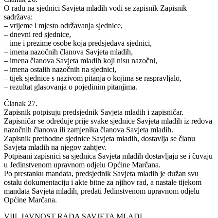
O radu na sjednici Savjeta mladih vodi se zapisnik Zapisnik
sadržava:
– vrijeme i mjesto održavanja sjednice,
– dnevni red sjednice,
– ime i prezime osobe koja predsjedava sjednici,
– imena nazočnih članova Savjeta mladih,
– imena članova Savjeta mladih koji nisu nazočni,
– imena ostalih nazočnih na sjednici,
– tijek sjednice s nazivom pitanja o kojima se raspravljalo,
– rezultat glasovanja o pojedinim pitanjima.
Članak 27.
Zapisnik potpisuju predsjednik Savjeta mladih i zapisničar.
Zapisničar se određuje prije svake sjednice Savjeta mladih iz redova
nazočnih članova ili zamjenika članova Savjeta mladih.
Zapisnik prethodne sjednice Savjeta mladih, dostavlja se članu
Savjeta mladih na njegov zahtjev.
Potpisani zapisnici sa sjednica Savjeta mladih dostavljaju se i čuvaju
u Jedinstvenom upravnom odjelu Općine Marčana.
Po prestanku mandata, predsjednik Savjeta mladih je dužan svu
ostalu dokumentaciju i akte bitne za njihov rad, a nastale tijekom
mandata Savjeta mladih, predati Jedinstvenom upravnom odjelu
Općine Marčana.
VIII. JAVNOST RADA SAVJETA MLADI