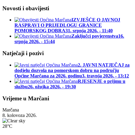
Novosti i obavijesti
IZVJEŠĆE O JAVNOJ
RASPRAVI O PRIJEDLOGU GRANICE
POMORSKOG DOBRA
31. srpnja 2026. - 11:40
Zaključci povjerenstva
16.
srpnja 2026. - 15:44
Natječaji i pozivi
2. JAVNI NATJEČAJ za
dodjelu dozvola na pomorskom dobru na području
Općine Marčana za 2026. godinu
3. travnja 2026. - 13:12
RJESENJE o prijmu u
službu
26. ožujka 2026. - 19:30
Vrijeme u Marčani
Marčana
8. kolovoza 2026.
28°C