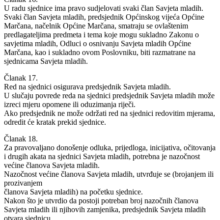
U radu sjednice ima pravo sudjelovati svaki član Savjeta mladih.
Svaki član Savjeta mladih, predsjednik Općinskog vijeća Općine
Marčana, načelnik Općine Marčana, smatraju se ovlaštenim
predlagateljima predmeta i tema koje mogu sukladno Zakonu o
savjetima mladih, Odluci o osnivanju Savjeta mladih Općine
Marčana, kao i sukladno ovom Poslovniku, biti razmatrane na
sjednicama Savjeta mladih.
Članak 17.
Red na sjednici osigurava predsjednik Savjeta mladih.
U slučaju povrede reda na sjednici predsjednik Savjeta mladih može
izreci mjeru opomene ili oduzimanja riječi.
Ako predsjednik ne može održati red na sjednici redovitim mjerama,
odredit će kratak prekid sjednice.
Članak 18.
Za pravovaljano donošenje odluka, prijedloga, inicijativa, očitovanja
i drugih akata na sjednici Savjeta mladih, potrebna je nazočnost
većine članova Savjeta mladih.
Nazočnost većine članova Savjeta mladih, utvrđuje se (brojanjem ili
prozivanjem
članova Savjeta mladih) na početku sjednice.
Nakon što je utvrdio da postoji potreban broj nazočnih članova
Savjeta mladih ili njihovih zamjenika, predsjednik Savjeta mladih
otvara sjednicu.