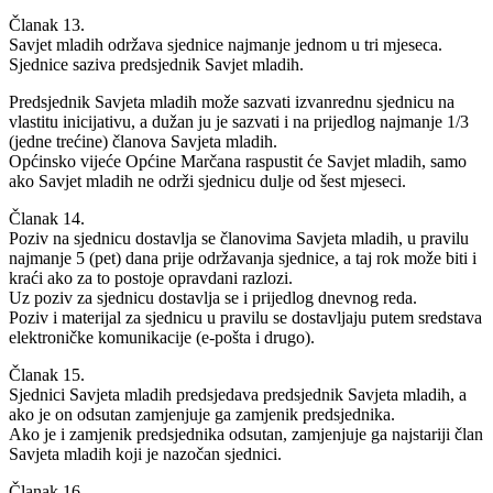
Članak 13.
Savjet mladih održava sjednice najmanje jednom u tri mjeseca.
Sjednice saziva predsjednik Savjet mladih.
Predsjednik Savjeta mladih može sazvati izvanrednu sjednicu na
vlastitu inicijativu, a dužan ju je sazvati i na prijedlog najmanje 1/3
(jedne trećine) članova Savjeta mladih.
Općinsko vijeće Općine Marčana raspustit će Savjet mladih, samo
ako Savjet mladih ne održi sjednicu dulje od šest mjeseci.
Članak 14.
Poziv na sjednicu dostavlja se članovima Savjeta mladih, u pravilu
najmanje 5 (pet) dana prije održavanja sjednice, a taj rok može biti i
kraći ako za to postoje opravdani razlozi.
Uz poziv za sjednicu dostavlja se i prijedlog dnevnog reda.
Poziv i materijal za sjednicu u pravilu se dostavljaju putem sredstava
elektroničke komunikacije (e-pošta i drugo).
Članak 15.
Sjednici Savjeta mladih predsjedava predsjednik Savjeta mladih, a
ako je on odsutan zamjenjuje ga zamjenik predsjednika.
Ako je i zamjenik predsjednika odsutan, zamjenjuje ga najstariji član
Savjeta mladih koji je nazočan sjednici.
Članak 16.