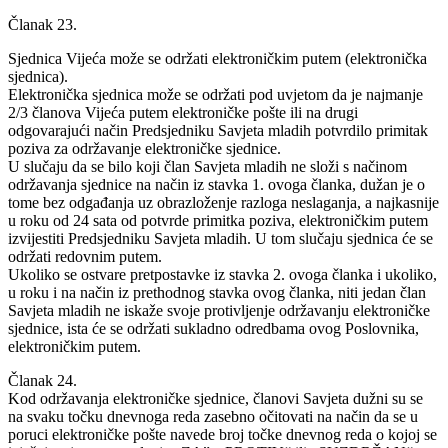
Članak 23.
Sjednica Vijeća može se održati elektroničkim putem (elektronička
sjednica).
Elektronička sjednica može se održati pod uvjetom da je najmanje
2/3 članova Vijeća putem elektroničke pošte ili na drugi
odgovarajući način Predsjedniku Savjeta mladih potvrdilo primitak
poziva za održavanje elektroničke sjednice.
U slučaju da se bilo koji član Savjeta mladih ne složi s načinom
održavanja sjednice na način iz stavka 1. ovoga članka, dužan je o
tome bez odgađanja uz obrazloženje razloga neslaganja, a najkasnije
u roku od 24 sata od potvrde primitka poziva, elektroničkim putem
izvijestiti Predsjedniku Savjeta mladih. U tom slučaju sjednica će se
održati redovnim putem.
Ukoliko se ostvare pretpostavke iz stavka 2. ovoga članka i ukoliko,
u roku i na način iz prethodnog stavka ovog članka, niti jedan član
Savjeta mladih ne iskaže svoje protivljenje održavanju elektroničke
sjednice, ista će se održati sukladno odredbama ovog Poslovnika,
elektroničkim putem.
Članak 24.
Kod održavanja elektroničke sjednice, članovi Savjeta dužni su se
na svaku točku dnevnoga reda zasebno očitovati na način da se u
poruci elektroničke pošte navede broj točke dnevnog reda o kojoj se