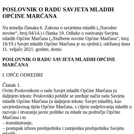
POSLOVNIK O RADU SAVJETA MLADIH
OPĆINE MARČANA
Na temelju članaka 6. Zakona o savjetima mladih („Narodne
novine“, broj 04/14.) i članka 19. Odluke o osnivanju Savjeta
mladih Općine Marčana („Službene novine Općine Marčana“, broj
16/19.) Savjet mladih Općine Marčana je na sjednici, održanoj dana
11. veljače 2021. godine, donio
POSLOVNIK O RADU SAVJETA MLADIH OPĆINE
MARČANA
I. OPĆE ODREDBE
Članak 1.
Ovim Poslovnikom o radu Savjet mladih Općine Marčana (u
daljnjem tekstu: Poslovnik) pobliže se uređuje način rada Savjeta
mladih Općine Marčana (u daljnjem tekstu: Savjet mladih), kao
savjetodavnog tijela Općine Marčana, s ciljem sudjelovanja mladih u
razvoju i stvaranju javne politike za mlade na području Općine
Marčana i to
– konstituiranje,
– postupak izbora predsjednika i zamjenika predsjednika Savjeta
mladih,