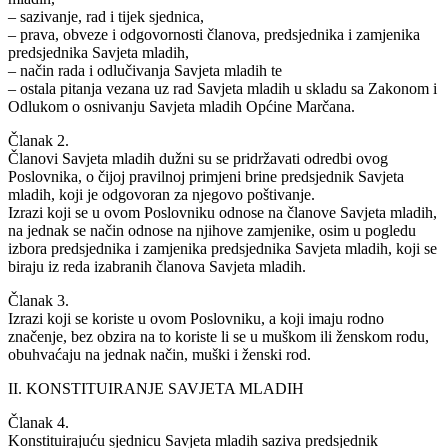
– sazivanje, rad i tijek sjednica,
– prava, obveze i odgovornosti članova, predsjednika i zamjenika
predsjednika Savjeta mladih,
– način rada i odlučivanja Savjeta mladih te
– ostala pitanja vezana uz rad Savjeta mladih u skladu sa Zakonom i
Odlukom o osnivanju Savjeta mladih Općine Marčana.
Članak 2.
Članovi Savjeta mladih dužni su se pridržavati odredbi ovog
Poslovnika, o čijoj pravilnoj primjeni brine predsjednik Savjeta
mladih, koji je odgovoran za njegovo poštivanje.
Izrazi koji se u ovom Poslovniku odnose na članove Savjeta mladih,
na jednak se način odnose na njihove zamjenike, osim u pogledu
izbora predsjednika i zamjenika predsjednika Savjeta mladih, koji se
biraju iz reda izabranih članova Savjeta mladih.
Članak 3.
Izrazi koji se koriste u ovom Poslovniku, a koji imaju rodno
značenje, bez obzira na to koriste li se u muškom ili ženskom rodu,
obuhvaćaju na jednak način, muški i ženski rod.
II. KONSTITUIRANJE SAVJETA MLADIH
Članak 4.
Konstituirajuću sjednicu Savjeta mladih saziva predsjednik