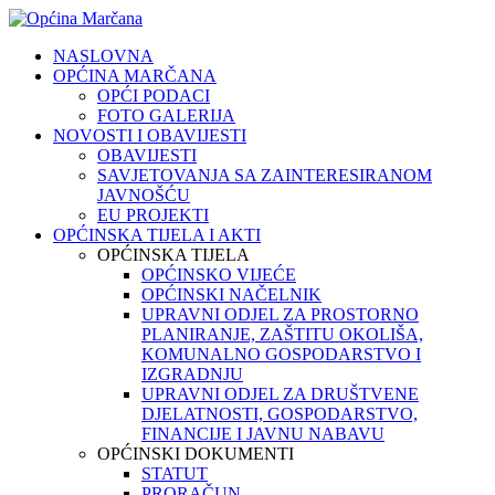
NASLOVNA
OPĆINA MARČANA
OPĆI PODACI
FOTO GALERIJA
NOVOSTI I OBAVIJESTI
OBAVIJESTI
SAVJETOVANJA SA ZAINTERESIRANOM
JAVNOŠĆU
EU PROJEKTI
OPĆINSKA TIJELA I AKTI
OPĆINSKA TIJELA
OPĆINSKO VIJEĆE
OPĆINSKI NAČELNIK
UPRAVNI ODJEL ZA PROSTORNO
PLANIRANJE, ZAŠTITU OKOLIŠA,
KOMUNALNO GOSPODARSTVO I
IZGRADNJU
UPRAVNI ODJEL ZA DRUŠTVENE
DJELATNOSTI, GOSPODARSTVO,
FINANCIJE I JAVNU NABAVU
OPĆINSKI DOKUMENTI
STATUT
PRORAČUN