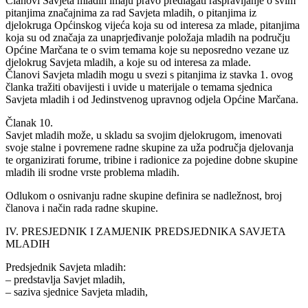
Članovi Savjeta mladih imaju pravo predlagati raspravljanje o svim
pitanjima značajnima za rad Savjeta mladih, o pitanjima iz
djelokruga Općinskog vijeća koja su od interesa za mlade, pitanjima
koja su od značaja za unaprjeđivanje položaja mladih na području
Općine Marčana te o svim temama koje su neposredno vezane uz
djelokrug Savjeta mladih, a koje su od interesa za mlade.
Članovi Savjeta mladih mogu u svezi s pitanjima iz stavka 1. ovog
članka tražiti obavijesti i uvide u materijale o temama sjednica
Savjeta mladih i od Jedinstvenog upravnog odjela Općine Marčana.
Članak 10.
Savjet mladih može, u skladu sa svojim djelokrugom, imenovati
svoje stalne i povremene radne skupine za uža područja djelovanja
te organizirati forume, tribine i radionice za pojedine dobne skupine
mladih ili srodne vrste problema mladih.
Odlukom o osnivanju radne skupine definira se nadležnost, broj
članova i način rada radne skupine.
IV. PRESJEDNIK I ZAMJENIK PREDSJEDNIKA SAVJETA
MLADIH
Predsjednik Savjeta mladih:
– predstavlja Savjet mladih,
– saziva sjednice Savjeta mladih,