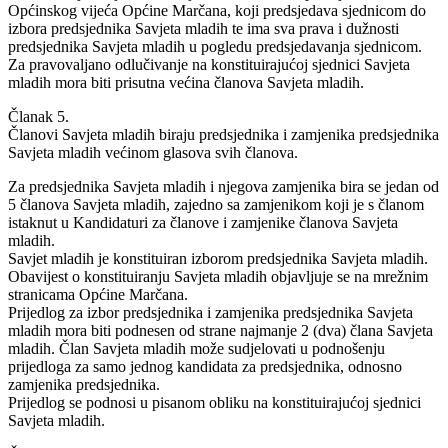
Općinskog vijeća Općine Marčana, koji predsjedava sjednicom do
izbora predsjednika Savjeta mladih te ima sva prava i dužnosti
predsjednika Savjeta mladih u pogledu predsjedavanja sjednicom.
Za pravovaljano odlučivanje na konstituirajućoj sjednici Savjeta
mladih mora biti prisutna većina članova Savjeta mladih.
Članak 5.
Članovi Savjeta mladih biraju predsjednika i zamjenika predsjednika
Savjeta mladih većinom glasova svih članova.
Za predsjednika Savjeta mladih i njegova zamjenika bira se jedan od
5 članova Savjeta mladih, zajedno sa zamjenikom koji je s članom
istaknut u Kandidaturi za članove i zamjenike članova Savjeta
mladih.
Savjet mladih je konstituiran izborom predsjednika Savjeta mladih.
Obavijest o konstituiranju Savjeta mladih objavljuje se na mrežnim
stranicama Općine Marčana.
Prijedlog za izbor predsjednika i zamjenika predsjednika Savjeta
mladih mora biti podnesen od strane najmanje 2 (dva) člana Savjeta
mladih. Član Savjeta mladih može sudjelovati u podnošenju
prijedloga za samo jednog kandidata za predsjednika, odnosno
zamjenika predsjednika.
Prijedlog se podnosi u pisanom obliku na konstituirajućoj sjednici
Savjeta mladih.