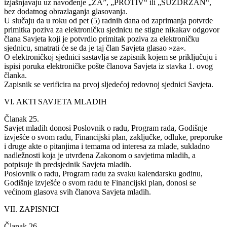
izjašnjavaju uz navođenje „ZA”, „PROTIV“ ili „SUZDRŽAN“,
bez dodatnog obrazlaganja glasovanja.
U slučaju da u roku od pet (5) radnih dana od zaprimanja potvrde
primitka poziva za elektroničku sjednicu ne stigne nikakav odgovor
člana Savjeta koji je potvrdio primitak poziva za elektroničku
sjednicu, smatrati će se da je taj član Savjeta glasao »za«.
O elektroničkoj sjednici sastavlja se zapisnik kojem se priključuju i
ispisi poruka elektroničke pošte članova Savjeta iz stavka 1. ovog
članka.
Zapisnik se verificira na prvoj sljedećoj redovnoj sjednici Savjeta.
VI. AKTI SAVJETA MLADIH
Članak 25.
Savjet mladih donosi Poslovnik o radu, Program rada, Godišnje
izvješće o svom radu, Financijski plan, zaključke, odluke, preporuke
i druge akte o pitanjima i temama od interesa za mlade, sukladno
nadležnosti koja je utvrđena Zakonom o savjetima mladih, a
potpisuje ih predsjednik Savjeta mladih.
Poslovnik o radu, Program radu za svaku kalendarsku godinu,
Godišnje izvješće o svom radu te Financijski plan, donosi se
većinom glasova svih članova Savjeta mladih.
VII. ZAPISNICI
Članak 26.