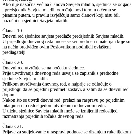
Ako nije nazočna većina članova Savjeta mladih, sjednica se odgađa
i predsjednik Savjeta mladih određuje novi termin o čemu se
pisanim putem, u pravilu izvješćuju samo članovi koji nisu bili
nazočni na sjednici Savjeta mladih.
Članak 19.
Dnevni red sjednice savjeta predlaže predsjednik Savjeta mladih.
U prijedlogu dnevnog reda unose se svi predmeti i materijali koje su
na način predviđen ovim Poslovnikom podnijeli ovlašteni
predlagatelji.
Članak 20.
Dnevni red utvrđuje se na početku sjednice.
Prije utvrđivanja dnevnog reda usvaja se zapisnik s prethodne
sjednice Savjeta mladih.
Prilikom utvrđivanja dnevnog red, a najprije se odlučuje o
prijedlogu da se pojedini predmet izostavi, a zatim da se dnevni red
dopuni.
Nakon što se utvrdi dnevni red, prelazi na raspravu po pojedinim
pitanjima i to redoslijedom utvrđenim u dnevnom redu.
U tijeku sjednice Savjeta mladih može se izmijeniti redoslijed
razmatranja pojedinih točaka dnevnog reda
Članak 21.
Prijave za sudjelovanje u raspravi podnose se dizanjem ruke tijekom