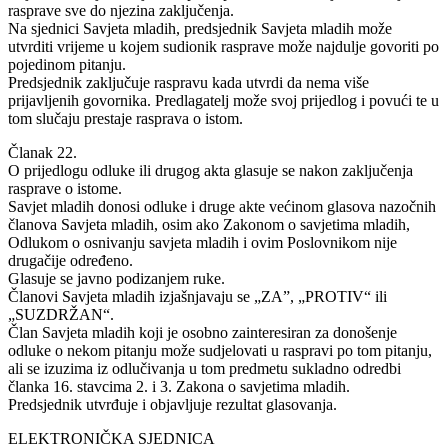
rasprave sve do njezina zaključenja.
Na sjednici Savjeta mladih, predsjednik Savjeta mladih može
utvrditi vrijeme u kojem sudionik rasprave može najdulje govoriti po
pojedinom pitanju.
Predsjednik zaključuje raspravu kada utvrdi da nema više
prijavljenih govornika. Predlagatelj može svoj prijedlog i povući te u
tom slučaju prestaje rasprava o istom.
Članak 22.
O prijedlogu odluke ili drugog akta glasuje se nakon zaključenja
rasprave o istome.
Savjet mladih donosi odluke i druge akte većinom glasova nazočnih
članova Savjeta mladih, osim ako Zakonom o savjetima mladih,
Odlukom o osnivanju savjeta mladih i ovim Poslovnikom nije
drugačije određeno.
Glasuje se javno podizanjem ruke.
Članovi Savjeta mladih izjašnjavaju se „ZA”, „PROTIV“ ili
„SUZDRŽAN“.
Član Savjeta mladih koji je osobno zainteresiran za donošenje
odluke o nekom pitanju može sudjelovati u raspravi po tom pitanju,
ali se izuzima iz odlučivanja u tom predmetu sukladno odredbi
članka 16. stavcima 2. i 3. Zakona o savjetima mladih.
Predsjednik utvrđuje i objavljuje rezultat glasovanja.
ELEKTRONIČKA SJEDNICA