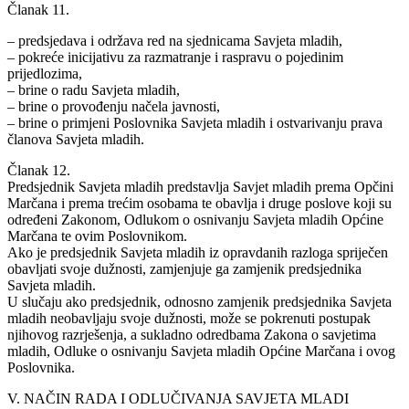
Članak 11.
– predsjedava i održava red na sjednicama Savjeta mladih,
– pokreće inicijativu za razmatranje i raspravu o pojedinim
prijedlozima,
– brine o radu Savjeta mladih,
– brine o provođenju načela javnosti,
– brine o primjeni Poslovnika Savjeta mladih i ostvarivanju prava
članova Savjeta mladih.
Članak 12.
Predsjednik Savjeta mladih predstavlja Savjet mladih prema Opčini
Marčana i prema trećim osobama te obavlja i druge poslove koji su
određeni Zakonom, Odlukom o osnivanju Savjeta mladih Općine
Marčana te ovim Poslovnikom.
Ako je predsjednik Savjeta mladih iz opravdanih razloga spriječen
obavljati svoje dužnosti, zamjenjuje ga zamjenik predsjednika
Savjeta mladih.
U slučaju ako predsjednik, odnosno zamjenik predsjednika Savjeta
mladih neobavljaju svoje dužnosti, može se pokrenuti postupak
njihovog razrješenja, a sukladno odredbama Zakona o savjetima
mladih, Odluke o osnivanju Savjeta mladih Općine Marčana i ovog
Poslovnika.
V. NAČIN RADA I ODLUČIVANJA SAVJETA MLADI