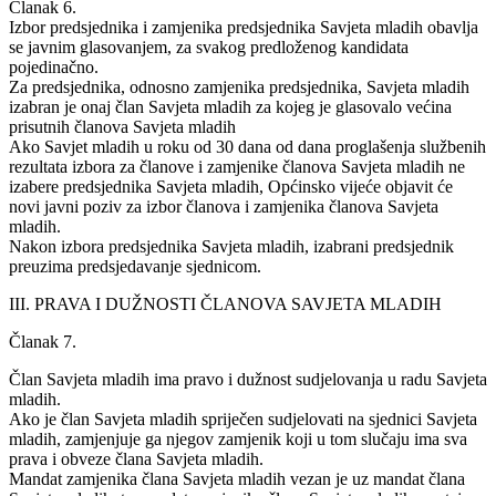
Članak 6.
Izbor predsjednika i zamjenika predsjednika Savjeta mladih obavlja
se javnim glasovanjem, za svakog predloženog kandidata
pojedinačno.
Za predsjednika, odnosno zamjenika predsjednika, Savjeta mladih
izabran je onaj član Savjeta mladih za kojeg je glasovalo većina
prisutnih članova Savjeta mladih
Ako Savjet mladih u roku od 30 dana od dana proglašenja službenih
rezultata izbora za članove i zamjenike članova Savjeta mladih ne
izabere predsjednika Savjeta mladih, Općinsko vijeće objavit će
novi javni poziv za izbor članova i zamjenika članova Savjeta
mladih.
Nakon izbora predsjednika Savjeta mladih, izabrani predsjednik
preuzima predsjedavanje sjednicom.
III. PRAVA I DUŽNOSTI ČLANOVA SAVJETA MLADIH
Članak 7.
Član Savjeta mladih ima pravo i dužnost sudjelovanja u radu Savjeta
mladih.
Ako je član Savjeta mladih spriječen sudjelovati na sjednici Savjeta
mladih, zamjenjuje ga njegov zamjenik koji u tom slučaju ima sva
prava i obveze člana Savjeta mladih.
Mandat zamjenika člana Savjeta mladih vezan je uz mandat člana