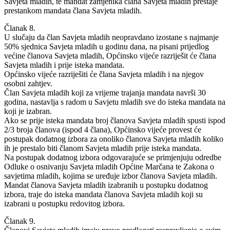
Savjeta mladih, te mandat zamjenika člana Savjeta mladih prestaje
prestankom mandata člana Savjeta mladih.
Članak 8.
U slučaju da član Savjeta mladih neopravdano izostane s najmanje
50% sjednica Savjeta mladih u godinu dana, na pisani prijedlog
većine članova Savjeta mladih, Općinsko vijeće razriješit će člana
Savjeta mladih i prije isteka mandata.
Općinsko vijeće razriješiti će člana Savjeta mladih i na njegov
osobni zahtjev.
Član Savjeta mladih koji za vrijeme trajanja mandata navrši 30
godina, nastavlja s radom u Savjetu mladih sve do isteka mandata na
koji je izabran.
Ako se prije isteka mandata broj članova Savjeta mladih spusti ispod
2/3 broja članova (ispod 4 člana), Općinsko vijeće provest će
postupak dodatnog izbora za onoliko članova Savjeta mladih koliko
ih je prestalo biti članom Savjeta mladih prije isteka mandata.
Na postupak dodatnog izbora odgovarajuće se primjenjuju odredbe
Odluke o osnivanju Savjeta mladih Općine Marčana te Zakona o
savjetima mladih, kojima se uređuje izbor članova Savjeta mladih.
Mandat članova Savjeta mladih izabranih u postupku dodatnog
izbora, traje do isteka mandata članova Savjeta mladih koji su
izabrani u postupku redovitog izbora.
Članak 9.