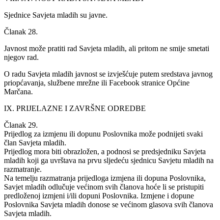
Sjednice Savjeta mladih su javne.
Članak 28.
Javnost može pratiti rad Savjeta mladih, ali pritom ne smije smetati
njegov rad.
O radu Savjeta mladih javnost se izvješćuje putem sredstava javnog
priopćavanja, službene mrežne ili Facebook stranice Općine
Marčana.
IX. PRIJELAZNE I ZAVRŠNE ODREDBE
Članak 29.
Prijedlog za izmjenu ili dopunu Poslovnika može podnijeti svaki
član Savjeta mladih.
Prijedlog mora biti obrazložen, a podnosi se predsjedniku Savjeta
mladih koji ga uvrštava na prvu sljedeću sjednicu Savjetu mladih na
razmatranje.
Na temelju razmatranja prijedloga izmjena ili dopuna Poslovnika,
Savjet mladih odlučuje većinom svih članova hoće li se pristupiti
predloženoj izmjeni i/ili dopuni Poslovnika. Izmjene i dopune
Poslovnika Savjeta mladih donose se većinom glasova svih članova
Savjeta mladih.